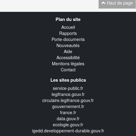
Haut de page
Navigation
Plan du site
transverse
Accueil
Rapports
Porte-documents
Nouveautés
Aide
Accessibilité
Mentions légales
Contact
Les sites publics
service-public.fr
legifrance.gouv.fr
circulaire.legifrance.gouv.fr
gouvernement.fr
france.fr
data.gouv.fr
ecologie.gouv.fr
igedd.developpement-durable.gouv.fr