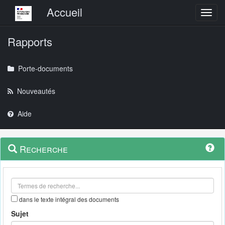
Menu principal
Accueil
Toggl
Rapports
Porte-documents
Nouveautés
Aide
Menu
Navigation
Recherche
contextuel
et
outils
annexes
dans le texte intégral des documents
Sujet