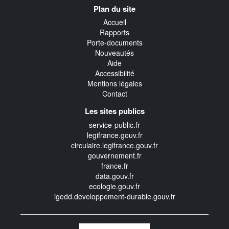
Navigation
Plan du site
transverse
Accueil
Rapports
Porte-documents
Nouveautés
Aide
Accessibilité
Mentions légales
Contact
Les sites publics
service-public.fr
legifrance.gouv.fr
circulaire.legifrance.gouv.fr
gouvernement.fr
france.fr
data.gouv.fr
ecologie.gouv.fr
igedd.developpement-durable.gouv.fr