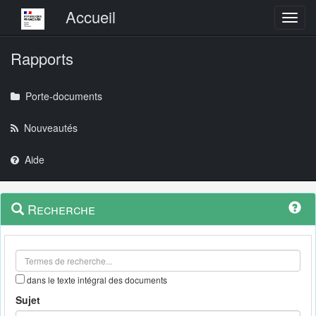
Menu principal
Accueil
Toggl
Rapports
Porte-documents
Nouveautés
Aide
Menu
Navigation
Recherche
contextuel
et
outils
annexes
dans le texte intégral des documents
Sujet