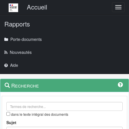
Menu principal
Accueil
Toggl
Rapports
Porte-documents
Nouveautés
Aide
Menu
Navigation
Recherche
contextuel
et
outils
annexes
dans le texte intégral des documents
Sujet