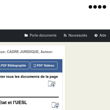
Menu
d'acce
Porte-documents
Nouveautés
Aide
tique: CADRE JURIDIQUE, Auteur:
PDF Bibliographie
PDF Tableau
ter tous les documents de la page
tat et l'UESL