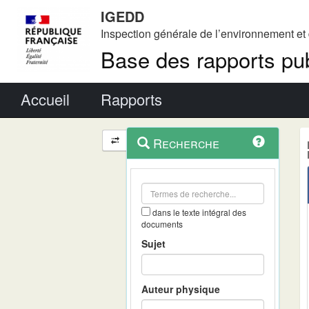
IGEDD
Inspection générale de l’environnement e
Base des rapports pub
Menu principal
Accueil
Rapports
Menu
Navigation
Recherche
contextuel
et
outils
annexes
dans le texte intégral des
documents
Sujet
Auteur physique