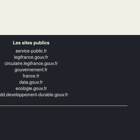
Les sites publics
service-public.fr
legifrance.gouv.fr
circulaire.legifrance.gouv.fr
gouvernement.fr
france.fr
data.gouv.fr
ecologie.gouv.fr
edd.developpement-durable.gouv.fr