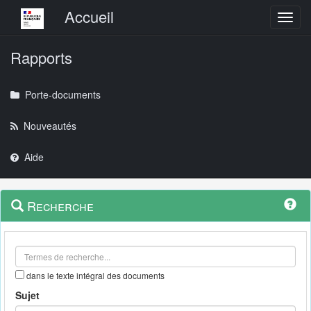
Menu principal
Accueil
Toggl
Rapports
Porte-documents
Nouveautés
Aide
Menu
Navigation
Recherche
contextuel
et
outils
annexes
dans le texte intégral des documents
Sujet