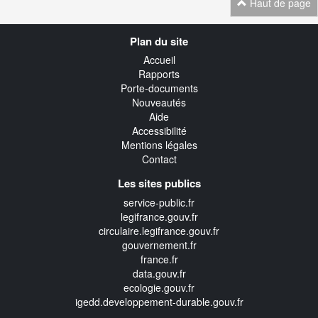
Haut de page
Navigation
Plan du site
transverse
Accueil
Rapports
Porte-documents
Nouveautés
Aide
Accessibilité
Mentions légales
Contact
Les sites publics
service-public.fr
legifrance.gouv.fr
circulaire.legifrance.gouv.fr
gouvernement.fr
france.fr
data.gouv.fr
ecologie.gouv.fr
igedd.developpement-durable.gouv.fr