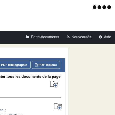
Menu
d'acce
Porte-documents
Nouveautés
Aide
PDF Bibliographie
PDF Tableau
ter tous les documents de la page
se