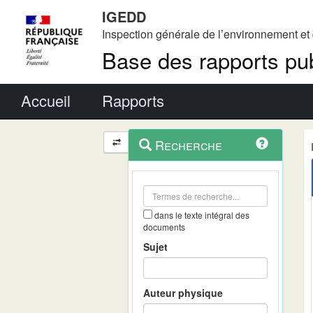
IGEDD
Inspection générale de l’environnement e
Base des rapports pub
Menu principal
Accueil
Rapports
Menu
Navigation
Recherche
contextuel
et
outils
annexes
dans le texte intégral des
documents
Sujet
Auteur physique