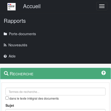
Menu principal
Accueil
Toggl
Rapports
Porte-documents
Nouveautés
Aide
Menu
Navigation
Recherche
contextuel
et
outils
annexes
dans le texte intégral des documents
Sujet