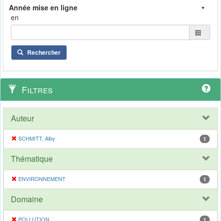
en
Rechercher
Filtres
Auteur
SCHMITT, Alby
1
Thématique
ENVIRONNEMENT
1
Domaine
POLLUTION
1