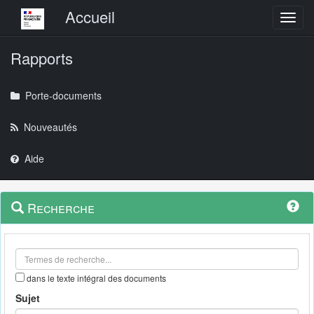
Menu principal
Accueil
Toggl
Rapports
Porte-documents
Nouveautés
Aide
Menu
Navigation
Recherche
contextuel
et
outils
annexes
dans le texte intégral des documents
Sujet