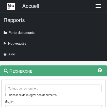
Menu principal
Accueil
Toggl
Rapports
Porte-documents
Nouveautés
Aide
Menu
Navigation
Recherche
contextuel
et
outils
annexes
dans le texte intégral des documents
Sujet