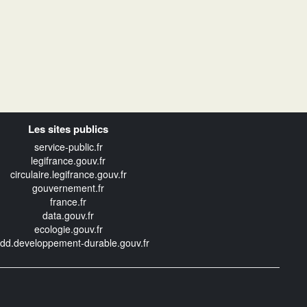
Les sites publics
service-public.fr
legifrance.gouv.fr
circulaire.legifrance.gouv.fr
gouvernement.fr
france.fr
data.gouv.fr
ecologie.gouv.fr
edd.developpement-durable.gouv.fr