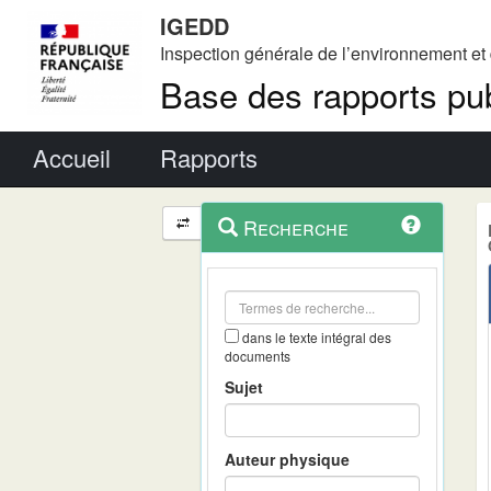
IGEDD
Inspection générale de l’environnement e
Base des rapports pub
Menu principal
Accueil
Rapports
Menu
Navigation
Recherche
contextuel
et
outils
annexes
dans le texte intégral des
documents
Sujet
Auteur physique