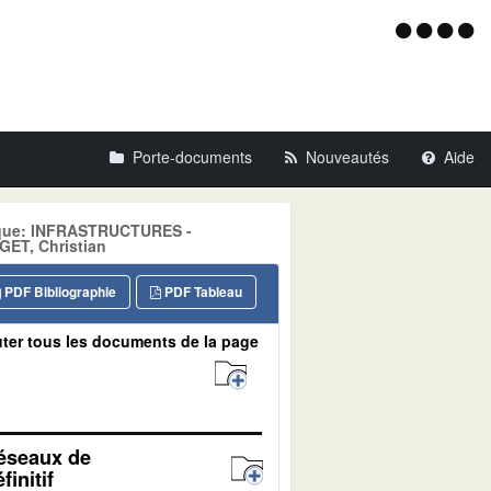
Menu
d'acce
Porte-documents
Nouveautés
Aide
atique: INFRASTRUCTURES -
ET, Christian
PDF Bibliographie
PDF Tableau
ter tous les documents de la page
réseaux de
initif