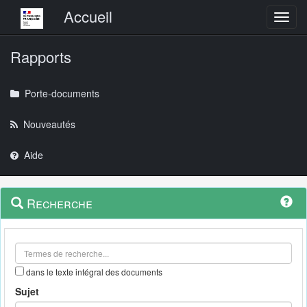
Menu principal
Accueil
Toggl
Rapports
Porte-documents
Nouveautés
Aide
Menu
Navigation
Recherche
contextuel
et
outils
annexes
dans le texte intégral des documents
Sujet