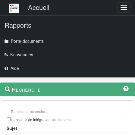
Menu principal
Accueil
Toggl
Rapports
Porte-documents
Nouveautés
Aide
Menu
Navigation
Recherche
contextuel
et
outils
annexes
dans le texte intégral des documents
Sujet