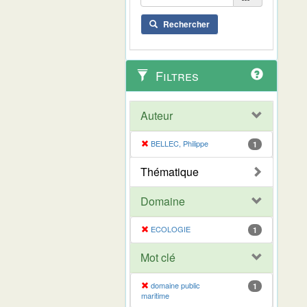
Rechercher
Filtres
Auteur
BELLEC, Philippe
1
Thématique
Domaine
ECOLOGIE
1
Mot clé
domaine public
1
maritime