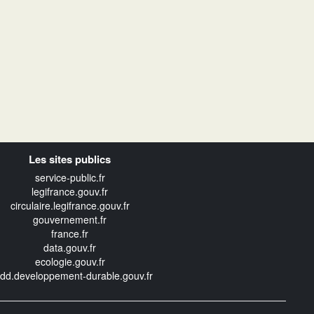
Les sites publics
service-public.fr
legifrance.gouv.fr
circulaire.legifrance.gouv.fr
gouvernement.fr
france.fr
data.gouv.fr
ecologie.gouv.fr
edd.developpement-durable.gouv.fr