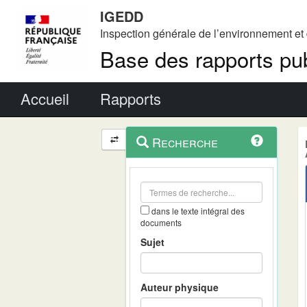
IGEDD
Inspection générale de l’environnement e
Base des rapports pub
Menu principal
Accueil
Rapports
Menu
Navigation
Recherche
contextuel
et
outils
annexes
dans le texte intégral des
documents
Sujet
Auteur physique