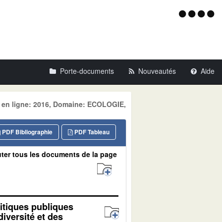
Menu
d'acce
Porte-documents
Nouveautés
Aide
e en ligne: 2016, Domaine: ECOLOGIE,
PDF Bibliographie
PDF Tableau
ter tous les documents de la page
itiques publiques
iversité et des