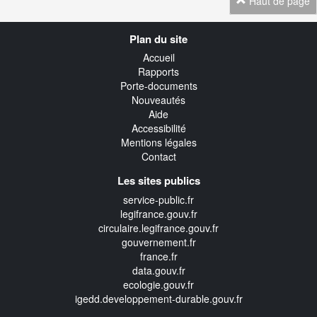
Haut de page
Navigation
Plan du site
transverse
Accueil
Rapports
Porte-documents
Nouveautés
Aide
Accessibilité
Mentions légales
Contact
Les sites publics
service-public.fr
legifrance.gouv.fr
circulaire.legifrance.gouv.fr
gouvernement.fr
france.fr
data.gouv.fr
ecologie.gouv.fr
igedd.developpement-durable.gouv.fr