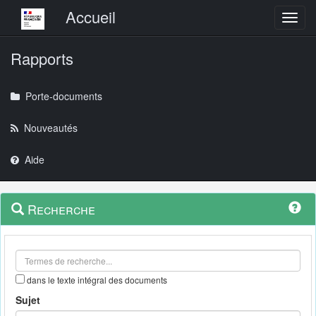
Menu principal
Accueil
Toggl
Rapports
Porte-documents
Nouveautés
Aide
Menu
Navigation
Recherche
contextuel
et
outils
annexes
dans le texte intégral des documents
Sujet