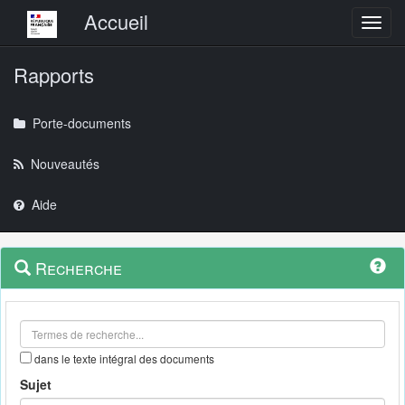
Menu principal
Accueil
Toggl
Rapports
Porte-documents
Nouveautés
Aide
Menu
Navigation
Recherche
contextuel
et
outils
annexes
dans le texte intégral des documents
Sujet