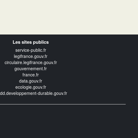
Les sites publics
service-public.fr
legifrance.gouv.fr
circulaire.legifrance.gouv.fr
gouvernement.fr
france.fr
data.gouv.fr
ecologie.gouv.fr
edd.developpement-durable.gouv.fr