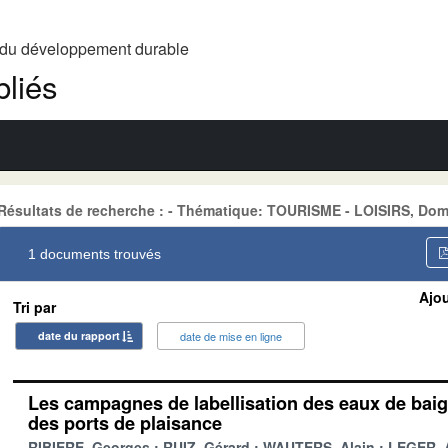
t du développement durable
liés
Résultats de recherche : - Thématique: TOURISME - LOISIRS, Dom
1 documents trouvés
Ajou
Tri par
date du rapport
date de mise en ligne
Les campagnes de labellisation des eaux de baig
des ports de plaisance
RIBIERE, Georges
RUIZ, Gérard
WAUTERS, Alain
LEGER, 