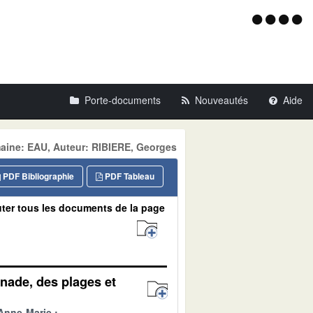
Menu
d'acce
Porte-documents
Nouveautés
Aide
aine: EAU, Auteur: RIBIERE, Georges
PDF Bibliographie
PDF Tableau
ter tous les documents de la page
nade, des plages et
Anne-Marie