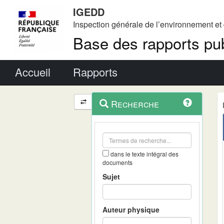
IGEDD
Inspection générale de l’environnement e
Base des rapports pub
Menu principal
Accueil
Rapports
Menu
Navigation
Recherche
contextuel
et
outils
annexes
dans le texte intégral des
documents
Sujet
Auteur physique