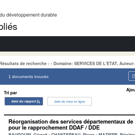
t du développement durable
liés
Résultats de recherche : - Domaine: SERVICES DE L'ETAT, Auteur:
1 documents trouvés
Ajou
Tri par
date du rapport
date de mise en ligne
Réorganisation des services départementaux de l
pour le rapprochement DDAF / DDE
BAUDOUIN, Gérard
CHANTEREAU, Pierre
MAZIERE, Brigitte