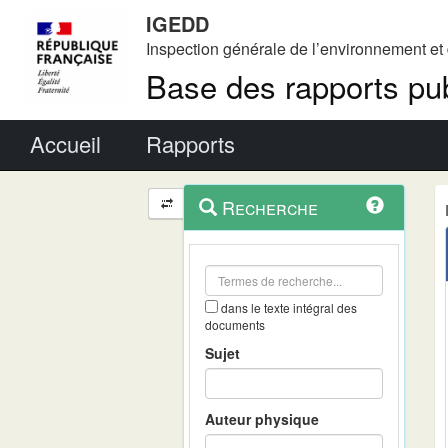
IGEDD
Inspection générale de l’environnement e
Base des rapports pub
Menu principal
Accueil
Rapports
Menu
Navigation
Recherche
contextuel
et
outils
annexes
dans le texte intégral des
documents
Sujet
Auteur physique