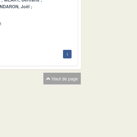
NDARON, Joël
1
1
Haut de page