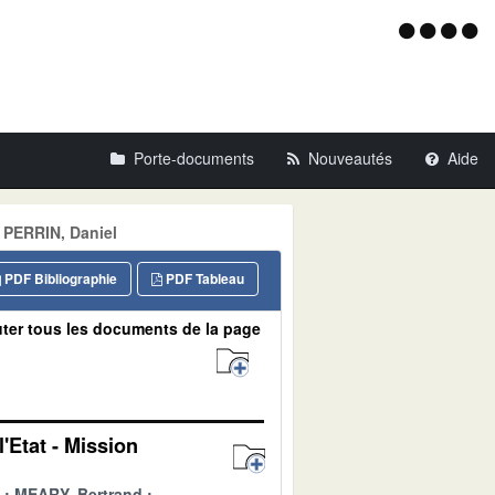
Menu
d'acce
Porte-documents
Nouveautés
Aide
 PERRIN, Daniel
PDF Bibliographie
PDF Tableau
ter tous les documents de la page
'Etat - Mission
MEARY, Bertrand