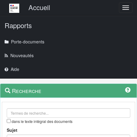
Menu principal
Accueil
Toggl
Rapports
Porte-documents
Nouveautés
Aide
Menu
Navigation
Recherche
contextuel
et
outils
annexes
dans le texte intégral des documents
Sujet