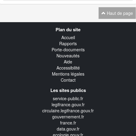
Haut de page
Navigation
Plan du site
transverse
Accueil
Rapports
Porte-documents
Nouveautés
Aide
Accessibilité
Mentions légales
Contact
Les sites publics
service-public.fr
legifrance.gouv.fr
circulaire.legifrance.gouv.fr
gouvernement.fr
france.fr
data.gouv.fr
ecologie.gouv.fr