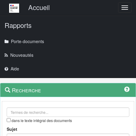
Menu principal
Accueil
Toggl
Rapports
Porte-documents
Nouveautés
Aide
Menu
Navigation
Recherche
contextuel
et
outils
annexes
dans le texte intégral des documents
Sujet