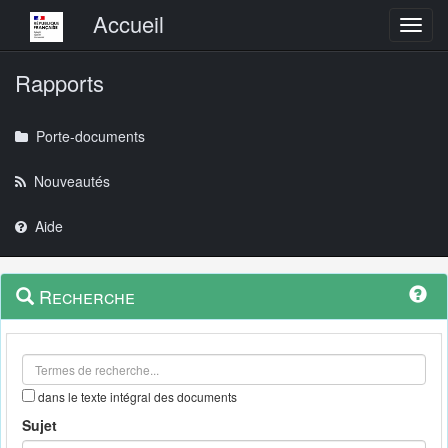
Menu principal
Accueil
Toggl
Rapports
Porte-documents
Nouveautés
Aide
Menu
Navigation
Recherche
contextuel
et
outils
annexes
dans le texte intégral des documents
Sujet