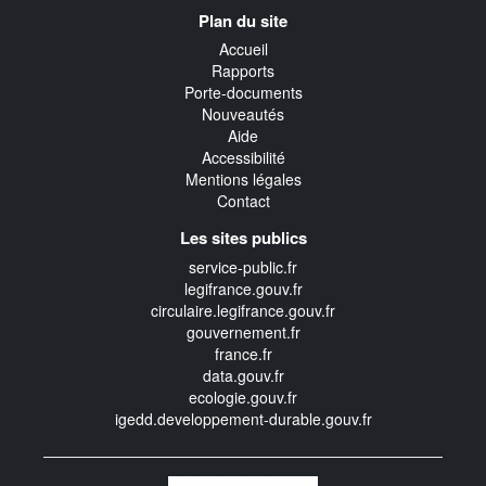
Navigation
Plan du site
transverse
Accueil
Rapports
Porte-documents
Nouveautés
Aide
Accessibilité
Mentions légales
Contact
Les sites publics
service-public.fr
legifrance.gouv.fr
circulaire.legifrance.gouv.fr
gouvernement.fr
france.fr
data.gouv.fr
ecologie.gouv.fr
igedd.developpement-durable.gouv.fr