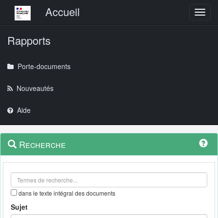
Menu principal
Accueil
Toggl
Rapports
Porte-documents
Nouveautés
Aide
Menu
Navigation
Recherche
contextuel
et
outils
annexes
dans le texte intégral des documents
Sujet