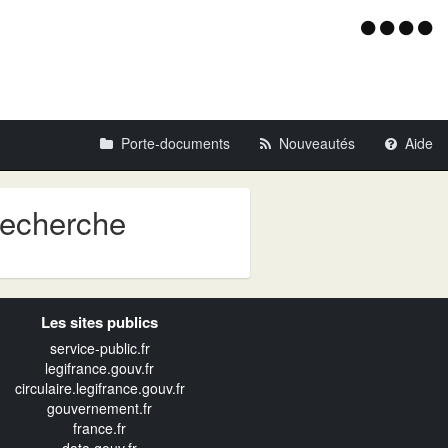
Menu
d'acce
Porte-documents
Nouveautés
Aide
recherche
Les sites publics
service-public.fr
legifrance.gouv.fr
circulaire.legifrance.gouv.fr
gouvernement.fr
france.fr