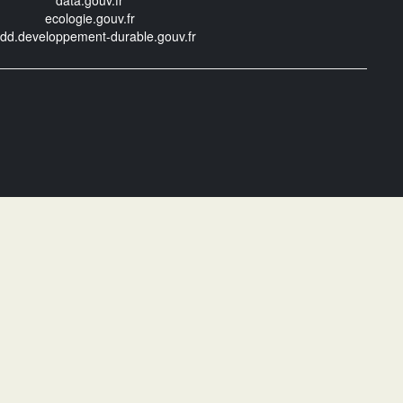
data.gouv.fr
ecologie.gouv.fr
edd.developpement-durable.gouv.fr