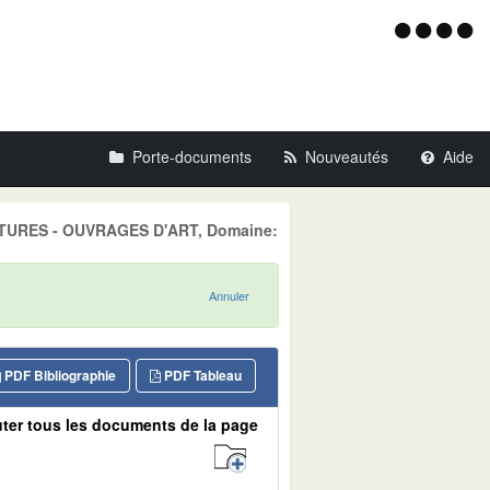
Menu
d'acce
Porte-documents
Nouveautés
Aide
UCTURES - OUVRAGES D'ART, Domaine:
Annuler
PDF Bibliographie
PDF Tableau
ter tous les documents de la page