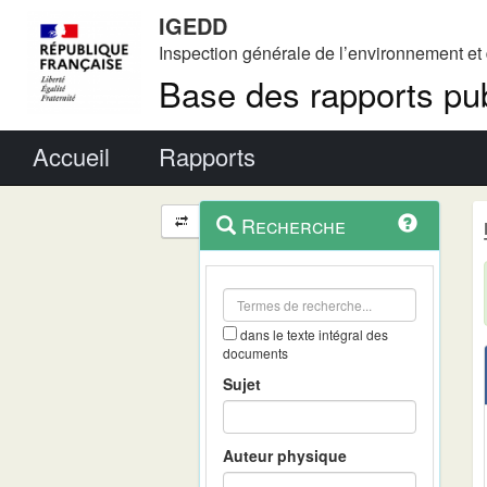
IGEDD
Inspection générale de l’environnement e
Base des rapports pub
Menu principal
Accueil
Rapports
Menu
Navigation
Recherche
contextuel
et
outils
annexes
dans le texte intégral des
documents
Sujet
Auteur physique