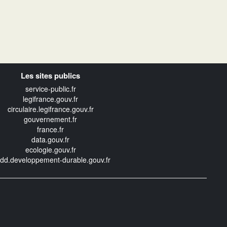
Les sites publics
service-public.fr
legifrance.gouv.fr
circulaire.legifrance.gouv.fr
gouvernement.fr
france.fr
data.gouv.fr
ecologie.gouv.fr
edd.developpement-durable.gouv.fr