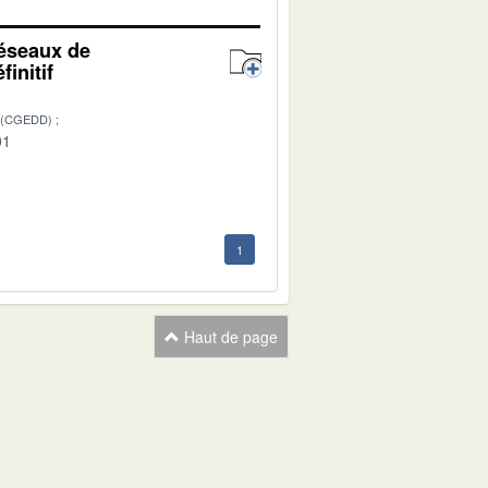
réseaux de
initif
 (CGEDD)
01
1
Haut de page