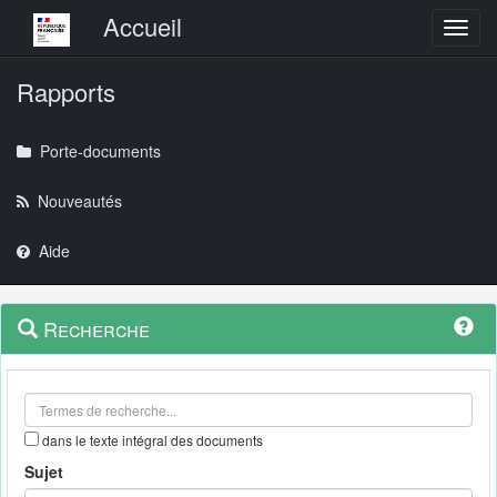
Menu principal
Accueil
Toggl
Rapports
Porte-documents
Nouveautés
Aide
Menu
Navigation
Recherche
contextuel
et
outils
annexes
dans le texte intégral des documents
Sujet