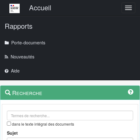
Menu principal
Accueil
Toggl
Rapports
Porte-documents
Nouveautés
Aide
Menu
Navigation
Recherche
contextuel
et
outils
annexes
dans le texte intégral des documents
Sujet