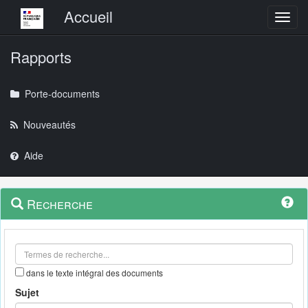
Menu principal
Accueil
Toggl
Rapports
Porte-documents
Nouveautés
Aide
Menu
Navigation
Recherche
contextuel
et
outils
annexes
dans le texte intégral des documents
Sujet