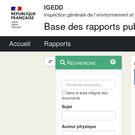
IGEDD
Inspection générale de l’environnement e
Base des rapports pub
Menu principal
Accueil
Rapports
Menu
Navigation
Recherche
contextuel
et
outils
annexes
dans le texte intégral des
documents
Sujet
Auteur physique