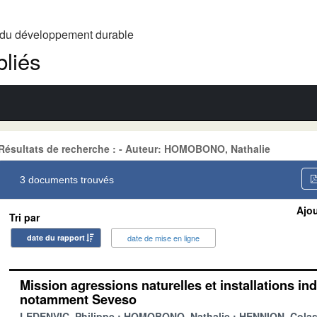
t du développement durable
liés
Résultats de recherche : - Auteur: HOMOBONO, Nathalie
3 documents trouvés
Ajou
Tri par
date du rapport
date de mise en ligne
Mission agressions naturelles et installations ind
notamment Seveso
LEDENVIC, Philippe
HOMOBONO, Nathalie
HENNION, Cola