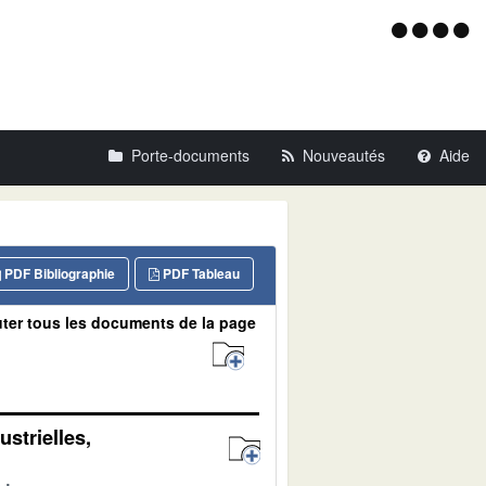
Menu
d'acce
Porte-documents
Nouveautés
Aide
PDF Bibliographie
PDF Tableau
ter tous les documents de la page
ustrielles,
s