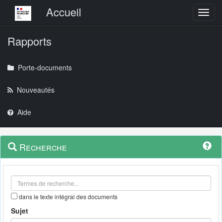
Menu principal
Accueil
Toggl
Rapports
Porte-documents
Nouveautés
Aide
Menu
Navigation
Recherche
contextuel
et
outils
annexes
dans le texte intégral des documents
Sujet