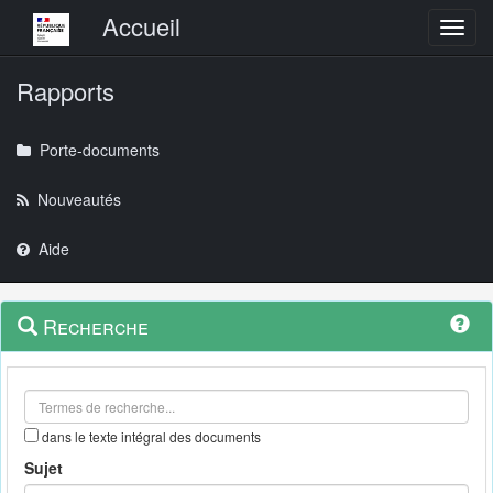
Menu principal
Accueil
Toggl
Rapports
Porte-documents
Nouveautés
Aide
Menu
Navigation
Recherche
contextuel
et
outils
annexes
dans le texte intégral des documents
Sujet