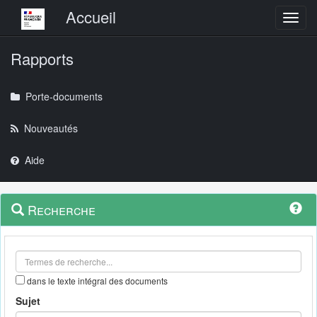
Menu principal
Accueil
Toggl
Rapports
Porte-documents
Nouveautés
Aide
Menu
Navigation
Recherche
contextuel
et
outils
annexes
dans le texte intégral des documents
Sujet