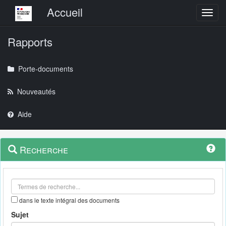
Menu principal
Accueil
Toggl
Rapports
Porte-documents
Nouveautés
Aide
Menu
Navigation
Recherche
contextuel
et
outils
annexes
dans le texte intégral des documents
Sujet