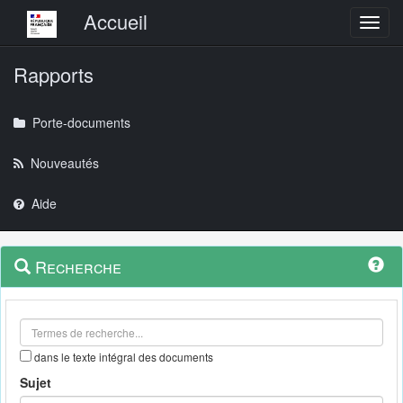
Menu principal
Accueil
Toggl
Rapports
Porte-documents
Nouveautés
Aide
Menu
Navigation
Recherche
contextuel
et
outils
annexes
dans le texte intégral des documents
Sujet