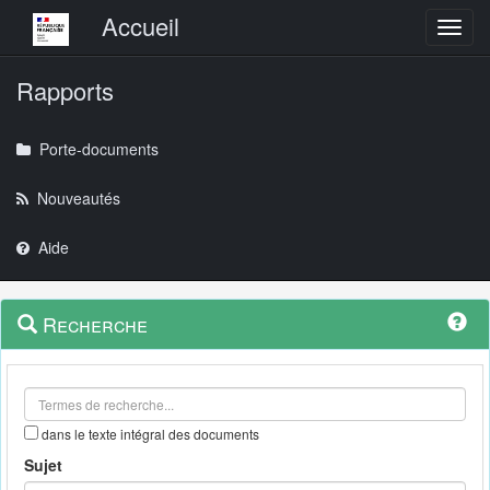
Menu principal
Accueil
Toggl
Rapports
Porte-documents
Nouveautés
Aide
Menu
Navigation
Recherche
contextuel
et
outils
annexes
dans le texte intégral des documents
Sujet