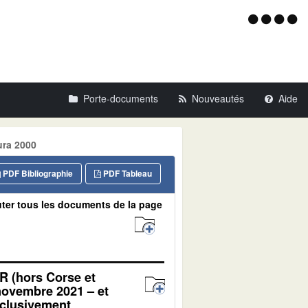
Menu
d'acce
Porte-documents
Nouveautés
Aide
ura 2000
PDF Bibliographie
PDF Tableau
ter tous les documents de la page
 (hors Corse et
novembre 2021 – et
xclusivement