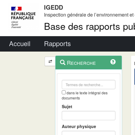
IGEDD
Inspection générale de l’environnement e
Base des rapports pub
Menu principal
Accueil
Rapports
Menu
Navigation
Recherche
contextuel
et
outils
annexes
dans le texte intégral des
documents
Sujet
Auteur physique