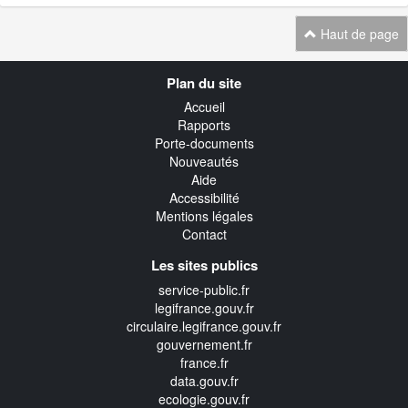
Haut de page
Navigation
Plan du site
transverse
Accueil
Rapports
Porte-documents
Nouveautés
Aide
Accessibilité
Mentions légales
Contact
Les sites publics
service-public.fr
legifrance.gouv.fr
circulaire.legifrance.gouv.fr
gouvernement.fr
france.fr
data.gouv.fr
ecologie.gouv.fr