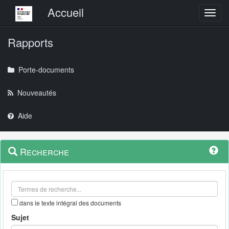
Menu principal
Accueil
Toggl
Rapports
Porte-documents
Nouveautés
Aide
Menu
Navigation
Recherche
contextuel
et
outils
annexes
dans le texte intégral des documents
Sujet