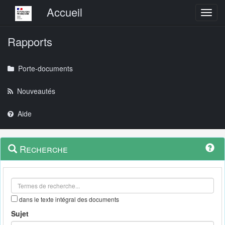
Menu principal
Accueil
Toggl
Rapports
Porte-documents
Nouveautés
Aide
Menu
Navigation
Recherche
contextuel
et
outils
annexes
dans le texte intégral des documents
Sujet