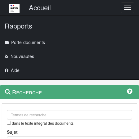
Menu principal
Accueil
Toggl
Rapports
Porte-documents
Nouveautés
Aide
Menu
Navigation
Recherche
contextuel
et
outils
annexes
dans le texte intégral des documents
Sujet