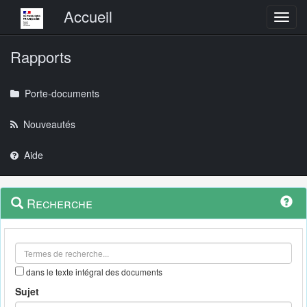
Menu principal
Accueil
Toggl
Rapports
Porte-documents
Nouveautés
Aide
Menu
Navigation
Recherche
contextuel
et
outils
annexes
dans le texte intégral des documents
Sujet