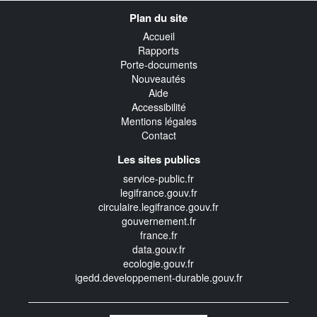
Navigation
Plan du site
transverse
Accueil
Rapports
Porte-documents
Nouveautés
Aide
Accessibilité
Mentions légales
Contact
Les sites publics
service-public.fr
legifrance.gouv.fr
circulaire.legifrance.gouv.fr
gouvernement.fr
france.fr
data.gouv.fr
ecologie.gouv.fr
igedd.developpement-durable.gouv.fr