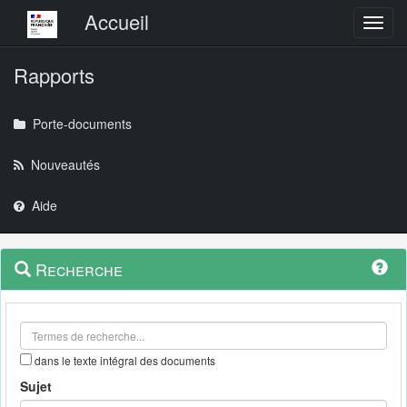
Menu principal
Accueil
Toggl
Rapports
Porte-documents
Nouveautés
Aide
Menu
Navigation
Recherche
contextuel
et
outils
annexes
dans le texte intégral des documents
Sujet