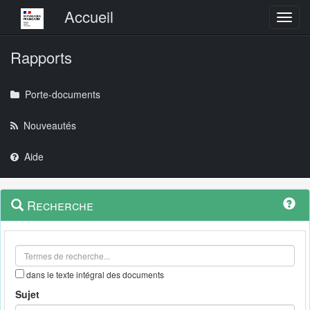
Menu principal
Accueil
Toggl
Rapports
Porte-documents
Nouveautés
Aide
Menu
Navigation
Recherche
contextuel
et
outils
annexes
dans le texte intégral des documents
Sujet