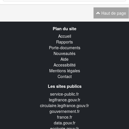
Haut de page
Navigation
Plan du site
transverse
Accueil
Rapports
Porte-documents
Nouveautés
Aide
Accessibilité
Mentions légales
Contact
Les sites publics
service-public.fr
legifrance.gouv.fr
circulaire.legifrance.gouv.fr
gouvernement.fr
france.fr
data.gouv.fr
ecologie.gouv.fr