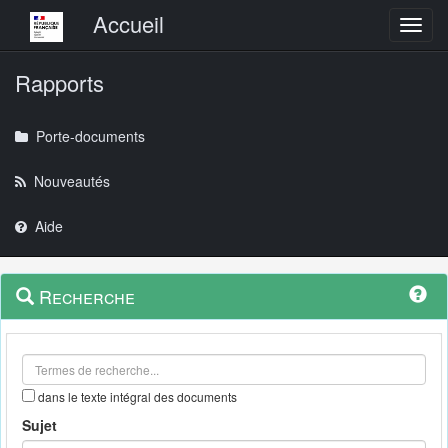
Menu principal
Accueil
Toggl
Rapports
Porte-documents
Nouveautés
Aide
Menu
Navigation
Recherche
contextuel
et
outils
annexes
dans le texte intégral des documents
Sujet