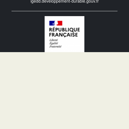
igedd.developpement-durable.gouv.fr