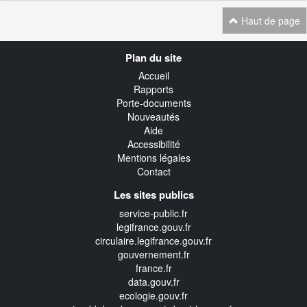
Haut de page
Navigation
Plan du site
transverse
Accueil
Rapports
Porte-documents
Nouveautés
Aide
Accessibilité
Mentions légales
Contact
Les sites publics
service-public.fr
legifrance.gouv.fr
circulaire.legifrance.gouv.fr
gouvernement.fr
france.fr
data.gouv.fr
ecologie.gouv.fr