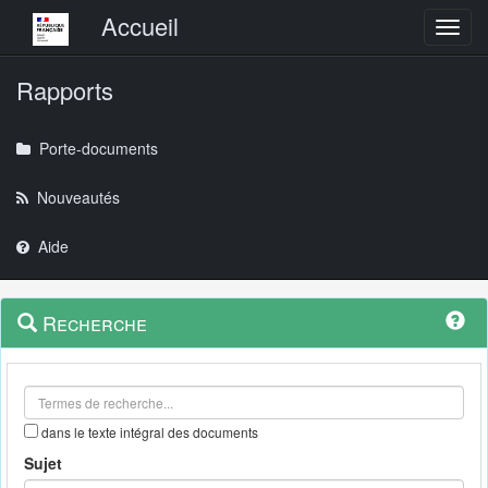
Menu principal
Accueil
Toggl
Rapports
Porte-documents
Nouveautés
Aide
Menu
Navigation
Recherche
contextuel
et
outils
annexes
dans le texte intégral des documents
Sujet