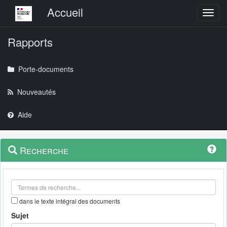
Menu principal
Accueil
Toggl
Rapports
Porte-documents
Nouveautés
Aide
Menu
Navigation
Recherche
contextuel
et
outils
annexes
dans le texte intégral des documents
Sujet