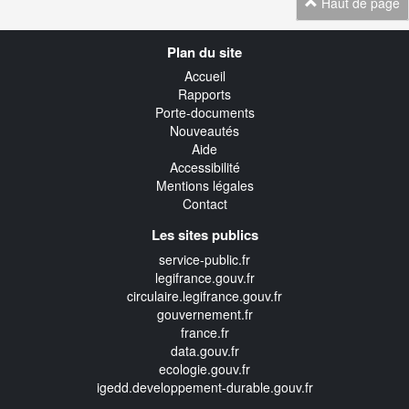
Haut de page
Navigation
Plan du site
transverse
Accueil
Rapports
Porte-documents
Nouveautés
Aide
Accessibilité
Mentions légales
Contact
Les sites publics
service-public.fr
legifrance.gouv.fr
circulaire.legifrance.gouv.fr
gouvernement.fr
france.fr
data.gouv.fr
ecologie.gouv.fr
igedd.developpement-durable.gouv.fr