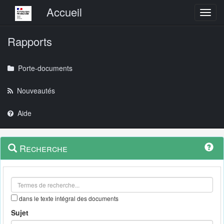
Menu principal
Accueil
Toggl
Rapports
Porte-documents
Nouveautés
Aide
Menu
Navigation
Recherche
contextuel
et
outils
annexes
dans le texte intégral des documents
Sujet