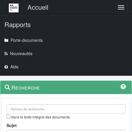
Menu principal
Accueil
Toggl
Rapports
Porte-documents
Nouveautés
Aide
Menu
Navigation
Recherche
contextuel
et
outils
annexes
dans le texte intégral des documents
Sujet