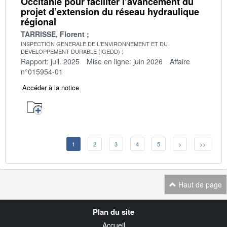
Occitanie pour faciliter l’avancement du
projet d’extension du réseau hydraulique
régional
TARRISSE, Florent
INSPECTION GENERALE DE L'ENVIRONNEMENT ET DU
DEVELOPPEMENT DURABLE (IGEDD)
Rapport: juil. 2025
Mise en ligne: juin 2026
Affaire
n°015954-01
Accéder à la notice
1
2
3
4
5
>
>>
Haut de page
Navigation
Plan du site
transverse
Accueil