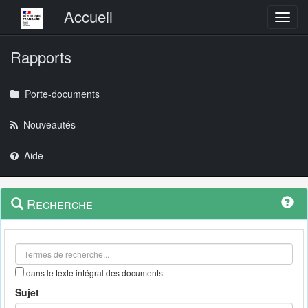
Menu principal
Accueil
Toggl
Rapports
Porte-documents
Nouveautés
Aide
Menu
Navigation
Recherche
contextuel
et
outils
annexes
dans le texte intégral des documents
Sujet