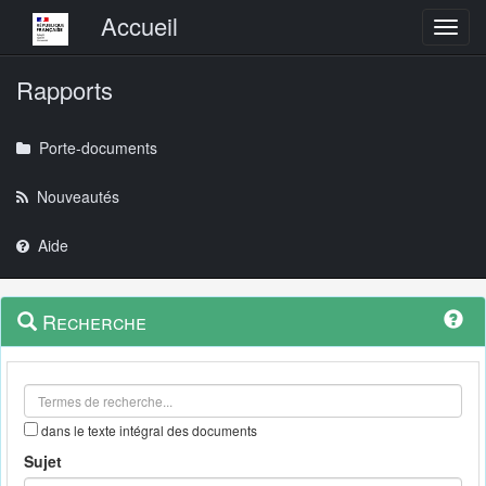
Menu principal
Accueil
Toggl
Rapports
Porte-documents
Nouveautés
Aide
Menu
Navigation
Recherche
contextuel
et
outils
annexes
dans le texte intégral des documents
Sujet