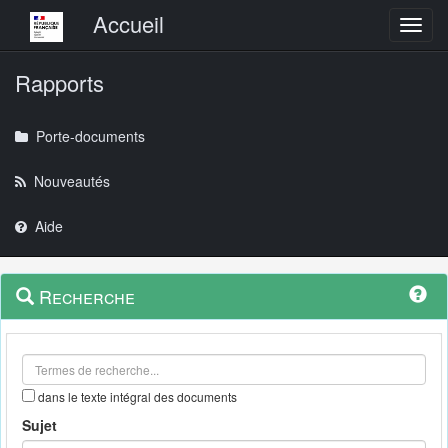
Menu principal
Accueil
Toggl
Rapports
Porte-documents
Nouveautés
Aide
Menu
Navigation
Recherche
contextuel
et
outils
annexes
dans le texte intégral des documents
Sujet