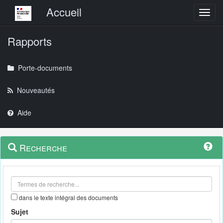
Menu principal
Accueil
Toggl
Rapports
Porte-documents
Nouveautés
Aide
Menu
Navigation
Recherche
contextuel
et
outils
annexes
dans le texte intégral des documents
Sujet