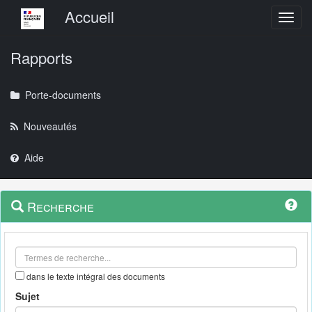
Menu principal
Accueil
Toggl
Rapports
Porte-documents
Nouveautés
Aide
Menu
Navigation
Recherche
contextuel
et
outils
annexes
dans le texte intégral des documents
Sujet